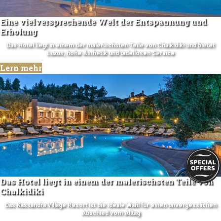
Eine vielversprechende Welt der Entspannung und
Erholung
Das Hotel liegt in einem der malerischsten Teile von Chalkidiki und bietet
Luxus, hohe Ästhetik und tadellosen Service
Lern mehr
Das Hotel liegt in einem der malerischsten Teile von
Chalkidiki
Das Κassandra Village Resort ist die ideale Wahl für einen unvergesslichen
Abschied vom Alltag